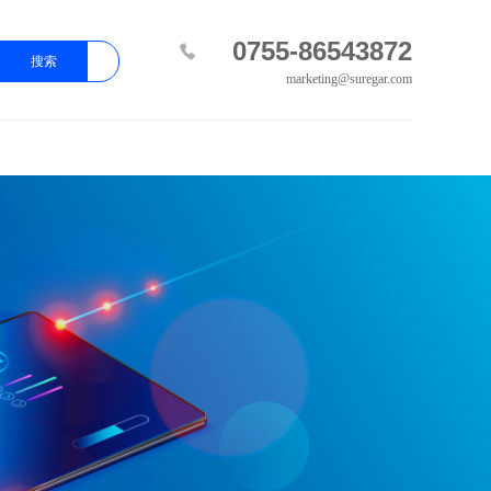
0755-86543872
搜索
marketing@suregar.com